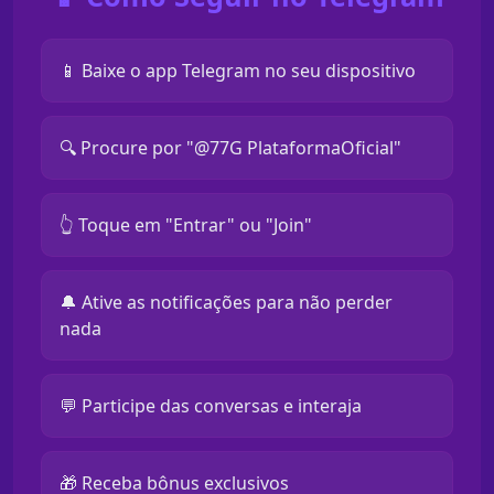
📱 Baixe o app Telegram no seu dispositivo
🔍 Procure por "@77G PlataformaOficial"
👆 Toque em "Entrar" ou "Join"
🔔 Ative as notificações para não perder
nada
💬 Participe das conversas e interaja
🎁 Receba bônus exclusivos