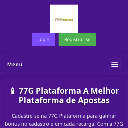
Login
Registrar-se
Menu
📱 77G Plataforma A Melhor
Plataforma de Apostas
Cadastre-se na 77G Plataforma para ganhar
bônus no cadastro e em cada recarga. Com a 77G