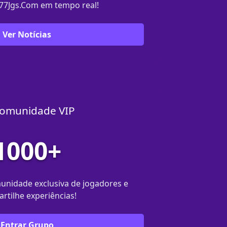
 77Jgs.Com em tempo real!
Ver Notícias
Comunidade VIP
1000+
unidade exclusiva de jogadores e
rtilhe experiências!
Entrar Grupo