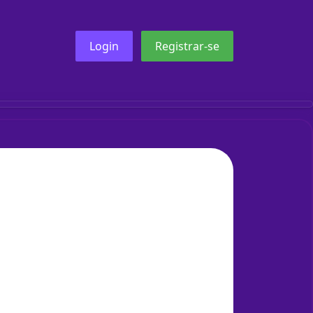
Login
Registrar-se