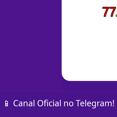
📱 Canal Oficial no Telegram!