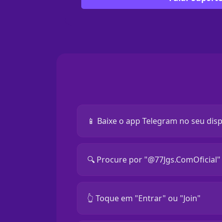
📱 Baixe o app Telegram no seu disp
🔍 Procure por "@77Jgs.ComOficial"
👆 Toque em "Entrar" ou "Join"