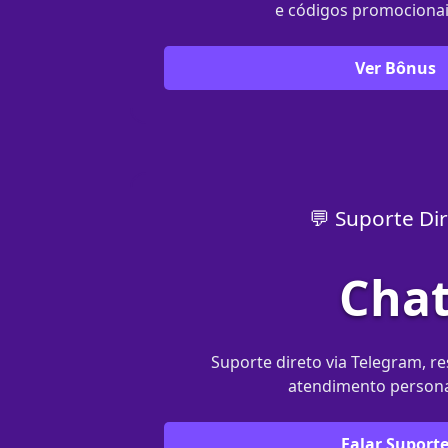
e códigos promocionai
Ver Bônus
💬 Suporte Di
Cha
Suporte direto via Telegram, r
atendimento persona
Falar Suport