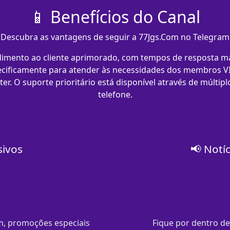
📱 Benefícios do Canal
Descubra as vantagens de seguir a 77Jgs.Com no Telegram
ndimento ao cliente aprimorado, com tempos de resposta ma
ecificamente para atender às necessidades dos membros VIP
. O suporte prioritário está disponível através de múltiplo
telefone.
sivos
📢 Notí
m, promoções especiais
Fique por dentro d