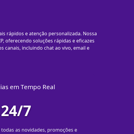
is rápidos e atenção personalizada. Nossa
, oferecendo soluções rápidas e eficazes
s canais, incluindo chat ao vivo, email e
cias em Tempo Real
24/7
e todas as novidades, promoções e