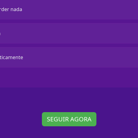
erder nada
a
aticamente
SEGUIR AGORA