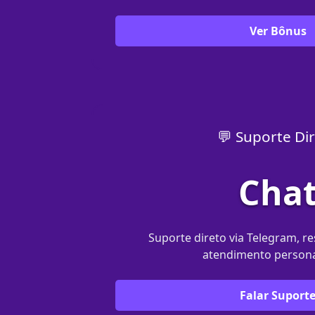
Ver Bônus
💬 Suporte Di
Cha
Suporte direto via Telegram, r
atendimento persona
Falar Suport