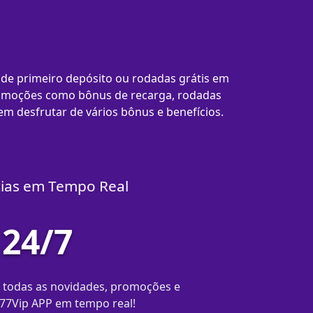
 de primeiro depósito ou rodadas grátis em
promoções como bônus de recarga, rodadas
m desfrutar de vários bônus e benefícios.
cias em Tempo Real
24/7
e todas as novidades, promoções e
 77Vip APP em tempo real!