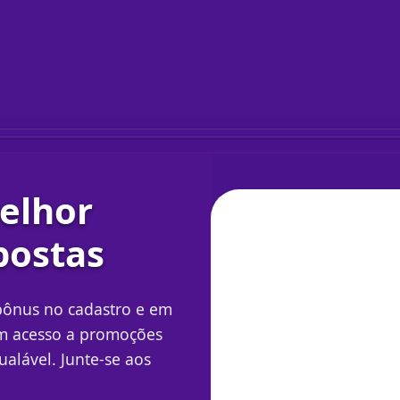
elhor
postas
bônus no cadastro e em
em acesso a promoções
ualável. Junte-se aos