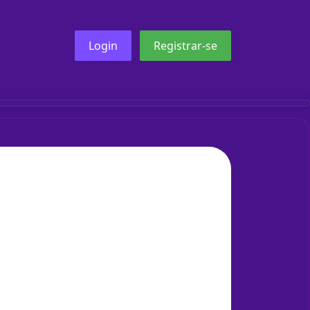
Login
Registrar-se