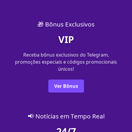
🎁 Bônus Exclusivos
VIP
Receba bônus exclusivos do Telegram,
promoções especiais e códigos promocionais
únicos!
Ver Bônus
📢 Notícias em Tempo Real
24/7