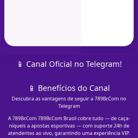
📱 Canal Oficial no Telegram!
📱 Benefícios do Canal
Descubra as vantagens de seguir a 789Br.Com no
Telegram
A 789Br.Com 789Br.Com Brasil cobre tudo — de caça-
níqueis a apostas esportivas — com suporte 24h de
atendentes ao vivo, garantindo uma experiência VIP.