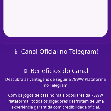
📱 Canal Oficial no Telegram!
📱 Benefícios do Canal
Descubra as vantagens de seguir a 78WW Plataforma
no Telegram
Com os jogos de cassino mais populares da 78WW
Plataforma , todos os jogadores desfrutam de uma
experiência garantida com credibilidade oficial.