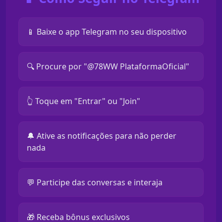
📱 Baixe o app Telegram no seu dispositivo
🔍 Procure por "@78WW PlataformaOficial"
👆 Toque em "Entrar" ou "Join"
🔔 Ative as notificações para não perder
nada
💬 Participe das conversas e interaja
🎁 Receba bônus exclusivos