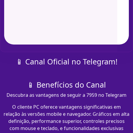
📱 Canal Oficial no Telegram!
📱 Benefícios do Canal
Descubra as vantagens de seguir a 7959 no Telegram
O cliente PC oferece vantagens significativas em
relação às versões mobile e navegador. Gráficos em alta
definição, performance superior, controles precisos
com mouse e teclado, e funcionalidades exclusivas