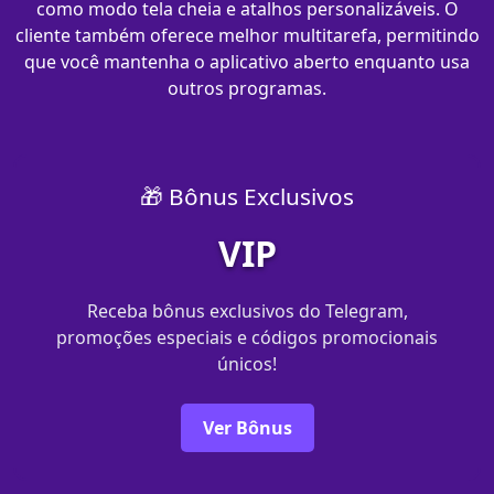
como modo tela cheia e atalhos personalizáveis. O
cliente também oferece melhor multitarefa, permitindo
que você mantenha o aplicativo aberto enquanto usa
outros programas.
🎁 Bônus Exclusivos
VIP
Receba bônus exclusivos do Telegram,
promoções especiais e códigos promocionais
únicos!
Ver Bônus