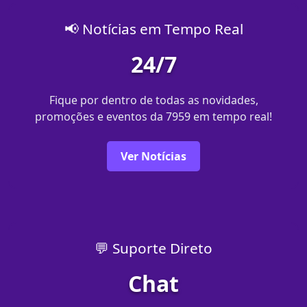
📢 Notícias em Tempo Real
24/7
Fique por dentro de todas as novidades,
promoções e eventos da 7959 em tempo real!
Ver Notícias
💬 Suporte Direto
Chat