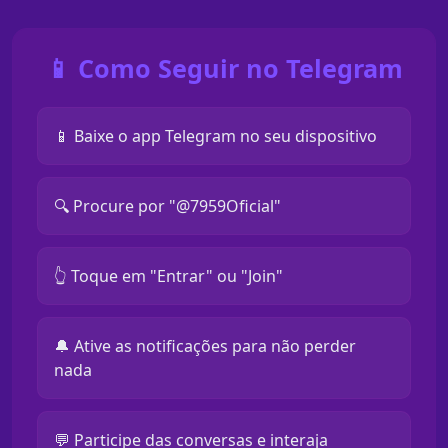
📱 Como Seguir no Telegram
📱 Baixe o app Telegram no seu dispositivo
🔍 Procure por "@7959Oficial"
👆 Toque em "Entrar" ou "Join"
🔔 Ative as notificações para não perder
nada
💬 Participe das conversas e interaja