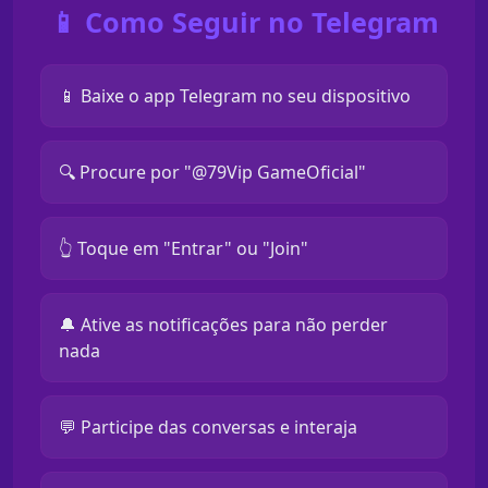
📱 Como Seguir no Telegram
📱 Baixe o app Telegram no seu dispositivo
🔍 Procure por "@79Vip GameOficial"
👆 Toque em "Entrar" ou "Join"
🔔 Ative as notificações para não perder
nada
💬 Participe das conversas e interaja