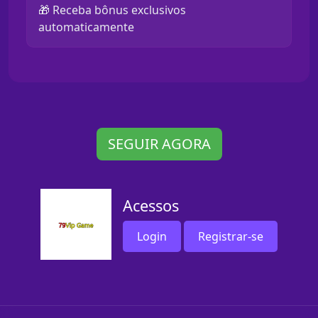
🎁 Receba bônus exclusivos
automaticamente
SEGUIR AGORA
Acessos
Login
Registrar-se