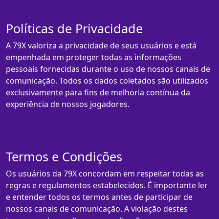
Políticas de Privacidade
A 79X valoriza a privacidade de seus usuários e está
empenhada em proteger todas as informações
pessoais fornecidas durante o uso de nossos canais de
comunicação. Todos os dados coletados são utilizados
exclusivamente para fins de melhoria contínua da
experiência de nossos jogadores.
Termos e Condições
Os usuários da 79X concordam em respeitar todas as
regras e regulamentos estabelecidos. É importante ler
e entender todos os termos antes de participar de
nossos canais de comunicação. A violação destes