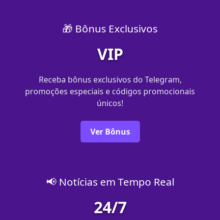
🎁 Bônus Exclusivos
VIP
Receba bônus exclusivos do Telegram,
promoções especiais e códigos promocionais
únicos!
Ver Bônus
📢 Notícias em Tempo Real
24/7