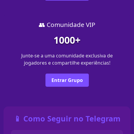
👥 Comunidade VIP
1000+
Junte-se a uma comunidade exclusiva de
jogadores e compartilhe experiências!
Entrar Grupo
📱 Como Seguir no Telegram