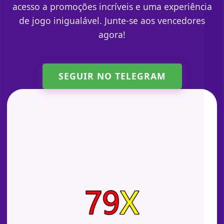
acesso a promoções incríveis e uma experiência
de jogo inigualável. Junte-se aos vencedores
agora!
SEGUIR NO TELEGRAM