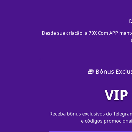
D
Desde sua criação, a 79X Com APP mant
🎁 Bônus Exclu
VIP
Receba bônus exclusivos do Telegra
e códigos promocionai