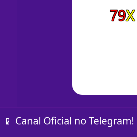
📱 Canal Oficial no Telegram!