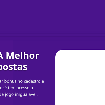
A Melhor
postas
r bônus no cadastro e
ocê tem acesso a
e jogo inigualável.