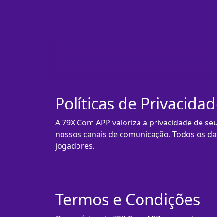
Políticas de Privacida
A 79X Com APP valoriza a privacidade de s
nossos canais de comunicação. Todos os dad
jogadores.
Termos e Condições