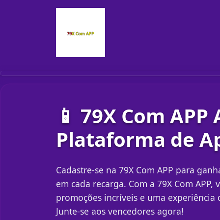
📱 79X Com APP 
Plataforma de A
Cadastre-se na 79X Com APP para ganha
em cada recarga. Com a 79X Com APP, v
promoções incríveis e uma experiência d
Junte-se aos vencedores agora!