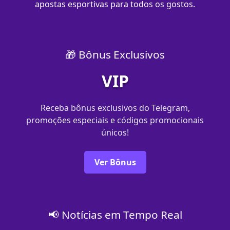
apostas esportivas para todos os gostos.
🎁 Bônus Exclusivos
VIP
Receba bônus exclusivos do Telegram,
promoções especiais e códigos promocionais
únicos!
Ver Bônus
📢 Notícias em Tempo Real