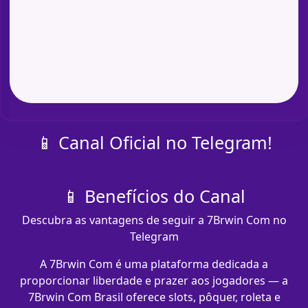
📱 Canal Oficial no Telegram!
📱 Benefícios do Canal
Descubra as vantagens de seguir a 7Brwin Com no
Telegram
A 7Brwin Com é uma plataforma dedicada a
proporcionar liberdade e prazer aos jogadores — a
7Brwin Com Brasil oferece slots, pôquer, roleta e