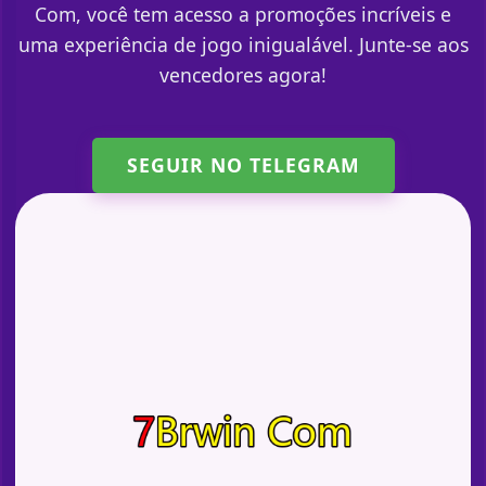
Com, você tem acesso a promoções incríveis e
uma experiência de jogo inigualável. Junte-se aos
vencedores agora!
SEGUIR NO TELEGRAM