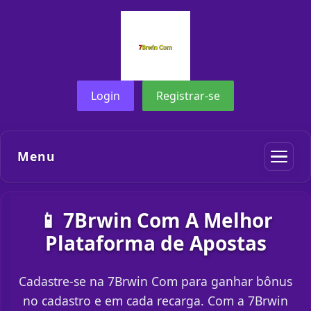
Login
Registrar-se
Menu
📱 7Brwin Com A Melhor
Plataforma de Apostas
Cadastre-se na 7Brwin Com para ganhar bônus
no cadastro e em cada recarga. Com a 7Brwin