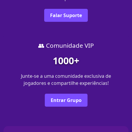
Falar Suporte
👥 Comunidade VIP
1000+
Junte-se a uma comunidade exclusiva de
jogadores e compartilhe experiências!
Entrar Grupo