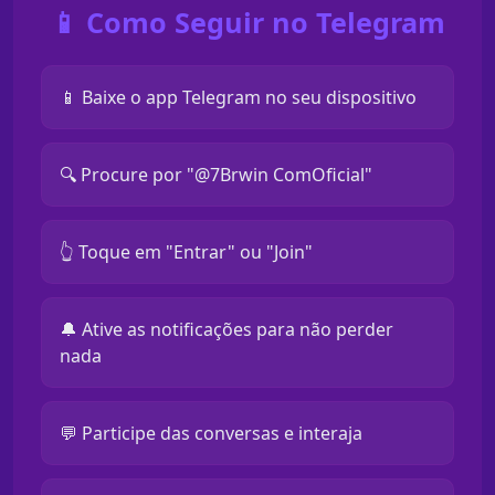
📱 Como Seguir no Telegram
📱 Baixe o app Telegram no seu dispositivo
🔍 Procure por "@7Brwin ComOficial"
👆 Toque em "Entrar" ou "Join"
🔔 Ative as notificações para não perder
nada
💬 Participe das conversas e interaja