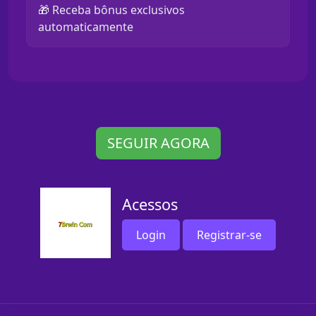
🎁 Receba bônus exclusivos
automaticamente
SEGUIR AGORA
Acessos
Login
Registrar-se