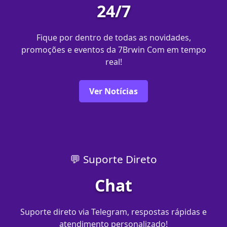
24/7
Fique por dentro de todas as novidades,
promoções e eventos da 7Brwin Com em tempo
real!
Ver Notícias
💬 Suporte Direto
Chat
Suporte direto via Telegram, respostas rápidas e
atendimento personalizado!