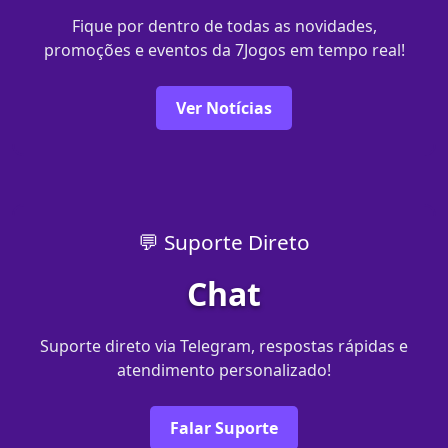
Fique por dentro de todas as novidades,
promoções e eventos da 7Jogos em tempo real!
Ver Notícias
💬 Suporte Direto
Chat
Suporte direto via Telegram, respostas rápidas e
atendimento personalizado!
Falar Suporte