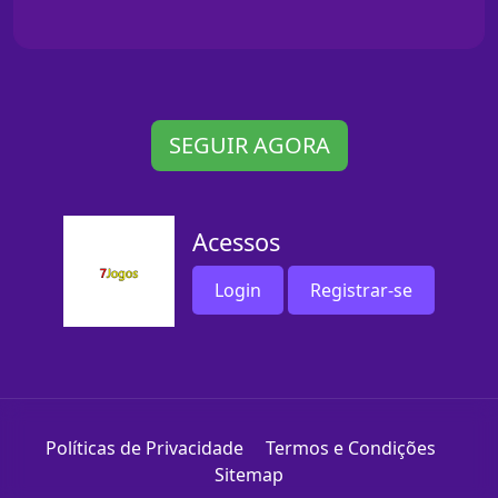
SEGUIR AGORA
Acessos
Login
Registrar-se
Políticas de Privacidade
Termos e Condições
Sitemap