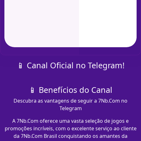
📱 Canal Oficial no Telegram!
📱 Benefícios do Canal
Descubra as vantagens de seguir a 7Nb.Com no
Telegram
A 7Nb.Com oferece uma vasta seleção de jogos e
promoções incríveis, com o excelente serviço ao cliente
da 7Nb.Com Brasil conquistando os amantes da