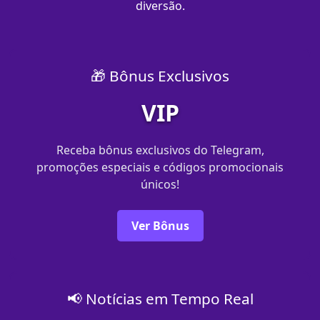
diversão.
🎁 Bônus Exclusivos
VIP
Receba bônus exclusivos do Telegram,
promoções especiais e códigos promocionais
únicos!
Ver Bônus
📢 Notícias em Tempo Real