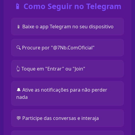
📱 Como Seguir no Telegram
📱 Baixe o app Telegram no seu dispositivo
🔍 Procure por "@7Nb.ComOficial"
👆 Toque em "Entrar" ou "Join"
🔔 Ative as notificações para não perder
nada
💬 Participe das conversas e interaja