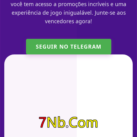
você tem acesso a promoções incríveis e uma
experiência de jogo inigualável. Junte-se aos
vencedores agora!
SEGUIR NO TELEGRAM