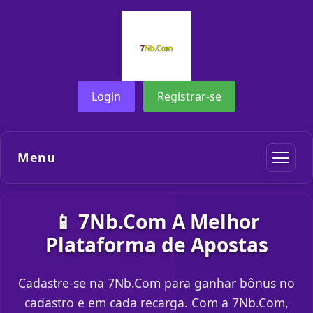
Login
Registrar-se
Menu
📱 7Nb.Com A Melhor
Plataforma de Apostas
Cadastre-se na 7Nb.Com para ganhar bônus no
cadastro e em cada recarga. Com a 7Nb.Com,