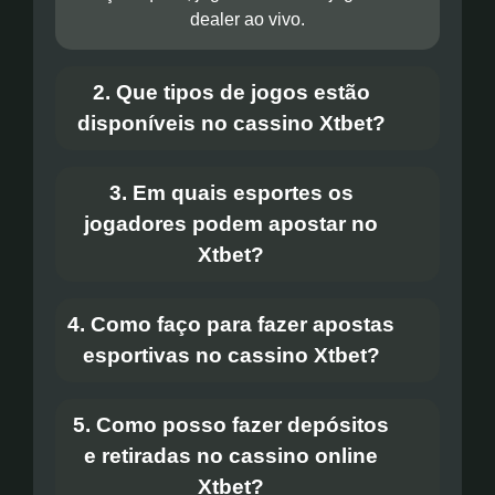
dealer ao vivo.
2. Que tipos de jogos estão
disponíveis no cassino Xtbet?
3. Em quais esportes os
jogadores podem apostar no
Xtbet?
4. Como faço para fazer apostas
esportivas no cassino Xtbet?
5. Como posso fazer depósitos
e retiradas no cassino online
Xtbet?