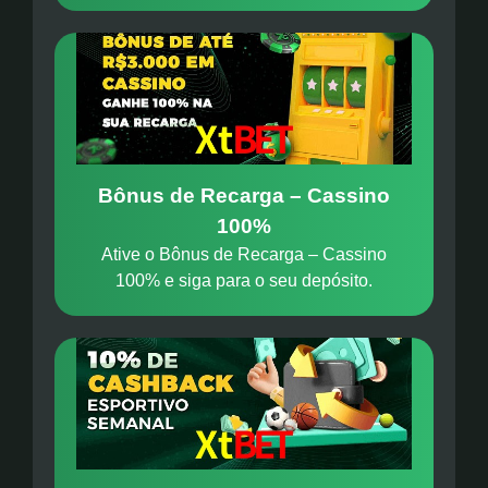
Bônus de Recarga – Cassino
100%
Ative o Bônus de Recarga – Cassino
100% e siga para o seu depósito.