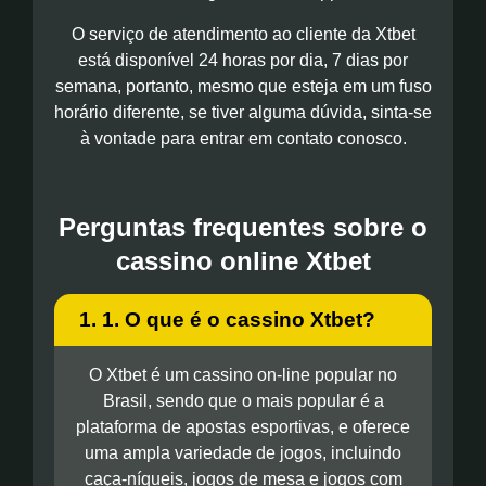
O serviço de atendimento ao cliente da Xtbet
está disponível 24 horas por dia, 7 dias por
semana, portanto, mesmo que esteja em um fuso
horário diferente, se tiver alguma dúvida, sinta-se
à vontade para entrar em contato conosco.
Perguntas frequentes sobre o
cassino online Xtbet
1. 1. O que é o cassino Xtbet?
O Xtbet é um cassino on-line popular no
Brasil, sendo que o mais popular é a
plataforma de apostas esportivas, e oferece
uma ampla variedade de jogos, incluindo
caça-níqueis, jogos de mesa e jogos com