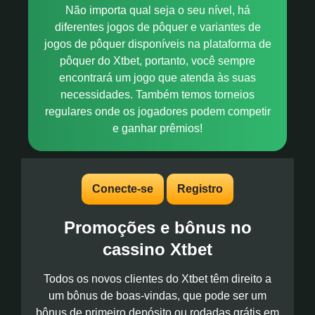
Não importa qual seja o seu nível, há
diferentes jogos de pôquer e variantes de
jogos de pôquer disponíveis na plataforma de
pôquer do Xtbet, portanto, você sempre
encontrará um jogo que atenda às suas
necessidades. Também temos torneios
regulares onde os jogadores podem competir
e ganhar prêmios!
Conecte-se
Registro
Promoções e bônus no
cassino Xtbet
Todos os novos clientes do Xtbet têm direito a
um bônus de boas-vindas, que pode ser um
bônus de primeiro depósito ou rodadas grátis em