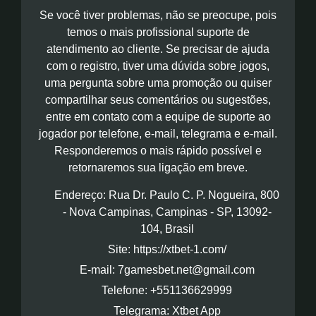
Se você tiver problemas, não se preocupe, pois
temos o mais profissional suporte de
atendimento ao cliente. Se precisar de ajuda
com o registro, tiver uma dúvida sobre jogos,
uma pergunta sobre uma promoção ou quiser
compartilhar seus comentários ou sugestões,
entre em contato com a equipe de suporte ao
jogador por telefone, e-mail, telegrama e e-mail.
Responderemos o mais rápido possível e
retornaremos sua ligação em breve.
Endereço: Rua Dr. Paulo C. P. Nogueira, 800
- Nova Campinas, Campinas - SP, 13092-
104, Brasil
Site: https://xtbet-1.com/
E-mail:
7gamesbet.net@gmail.com
Telefone: +551136629999
Telegrama: Xtbet App