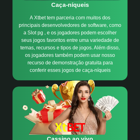
Caça-níqueis
A Xtbet tem parceria com muitos dos
principais desenvolvedores de software, como
a Slot pg , e os jogadores podem escolher
seus jogos favoritos entre uma variedade de
temas, recursos e tipos de jogos. Além disso,
os jogadores também podem usar nosso
recurso de demonstração gratuita para
conferir esses jogos de caça-níqueis
Cassino ao vivo