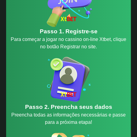
Passo 1. Registre-se
Para começar a jogar no cassino on-line Xtbet, clique
no botão Registrar no site.
Passo 2. Preencha seus dados
Preencha todas as informações necessárias e passe
para a próxima etapa!