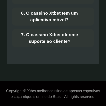
6. O cassino Xtbet tem um
aplicativo móvel?
7. O cassino Xtbet oferece
suporte ao cliente?
Copyright © Xtbet melhor cassino de apostas esportivas
e caça-níqueis online do Brasil. All rights reserved.